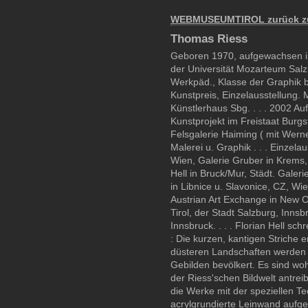
WEBMUSEUMTIROL zurück zu
Thomas Riess
Geboren 1970, aufgewachsen in 
der Universität Mozarteum Salzb
Werkpäd., Klasse der Graphik be
Kunstpreis, Einzelausstellung. 
Künstlerhaus Sbg. . . . 2002 Auf
Kunstprojekt im Freistaat Burgste
Felsgalerie Haiming ( mit Werner
Malerei u. Graphik . . . Einzela
Wien, Galerie Gruber in Krems,
Hell in Bruck/Mur, Städt. Galerie
in Libnice u. Slavonice, CZ, Wi
Austrian Art Exchange in New Or
Tirol, der Stadt Salzburg, Innsbr
Innsbruck. . . . Florian Hell sch
: Die kurzen, kantigen Striche e
düsteren Landschaften werden
Gebilden bevölkert. Es sind woh
der Riess'schen Bildwelt antreib
die Werke mit der speziellen Te
acrylgrundierte Leinwand aufg